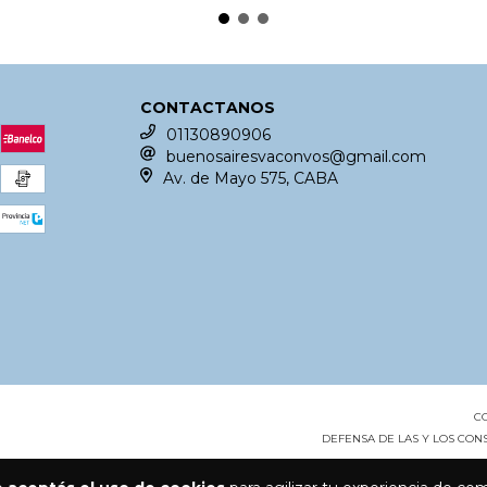
CONTACTANOS
01130890906
buenosairesvaconvos@gmail.com
Av. de Mayo 575, CABA
C
DEFENSA DE LAS Y LOS CO