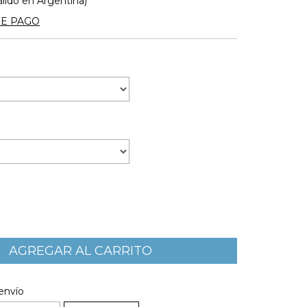
álido en Argentina)
DE PAGO
l CP:
CAMBIAR CP
envío